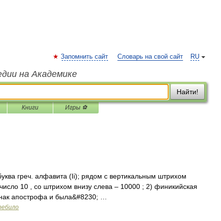
Запомнить сайт
Словарь на свой сайт
RU
едии на Академике
Найти!
Книги
Игры ⚽
 я буква греч. алфавита (Ιі); рядом с вертикальным штрихом
число 10 , со штрихом внизу слева – 10000 ; 2) финикийская
знак апострофа и была&#8230; …
ребило