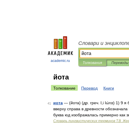
Словари и энциклоп
academic.ru
Толкования
Переводы
йота
Толкование
Перевод
Книги
иота
— (йота) (др. греч. Ι,і Іώτα) 1) 9
41
вверху справа в древности обозначала 
буква юд изображалась примерно как 
Словарь лингвистических терминов Т.В. Же