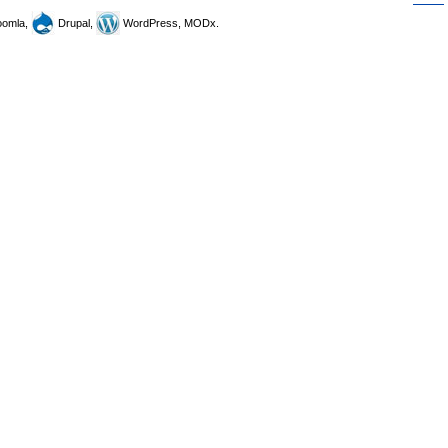
omla,
Drupal,
WordPress, MODx.