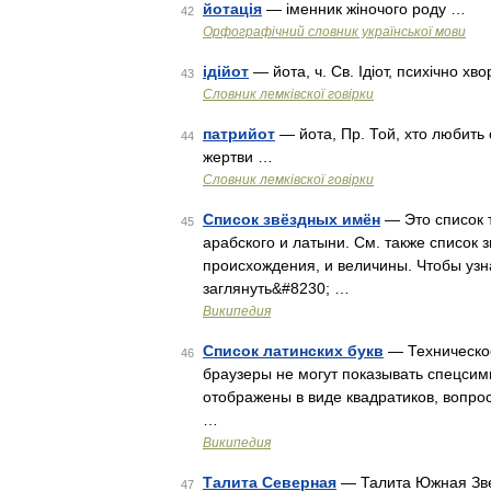
йотація
— іменник жіночого роду …
42
Орфографічний словник української мови
ідійот
— йота, ч. Св. Ідіот, психічно х
43
Словник лемківскої говірки
патрийот
— йота, Пр. Той, хто любить 
44
жертви …
Словник лемківскої говірки
Список звёздных имён
— Это список 
45
арабского и латыни. См. также список 
происхождения, и величины. Чтобы узн
заглянуть&#8230; …
Википедия
Список латинских букв
— Техническое
46
браузеры не могут показывать спецсим
отображены в виде квадратиков, вопро
…
Википедия
Талита Северная
— Талита Южная Зве
47