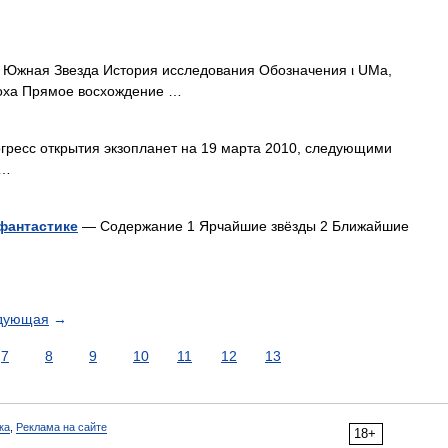
Южная Звезда История исследования Обозначения ι UMa,
оха Прямое восхождение …
ресс открытия экзопланет на 19 марта 2010, следующими
 …
 фантастике
— Содержание 1 Ярчайшие звёзды 2 Ближайшие
дующая
→
7
8
9
10
11
12
13
ка
,
Реклама на сайте
18+