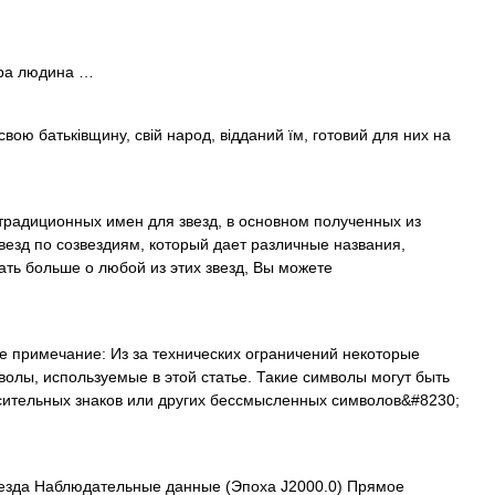
вора людина …
свою батьківщину, свій народ, відданий їм, готовий для них на
традиционных имен для звезд, в основном полученных из
звезд по созвездиям, который дает различные названия,
ать больше о любой из этих звезд, Вы можете
 примечание: Из за технических ограничений некоторые
волы, используемые в этой статье. Такие символы могут быть
сительных знаков или других бессмысленных символов&#8230;
зда Наблюдательные данные (Эпоха J2000.0) Прямое