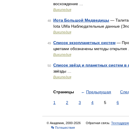
восхождение …
Википедия
Иота Большой Медведицы
— Талита 
48
Iota UMa Наблюдательные данные (Эп
Википедия
Список экзопланетных систем
— Прог
49
цветами обозначены методы открытия
Википедия
Список звёзд и планетных систем в
50
звёзды …
Википедия
Страницы
←
Предыдущая
Сле
1
2
3
4
5
6
© Академик, 2000-2026
Обратная связь:
Техподдерж
👣 Путешествия